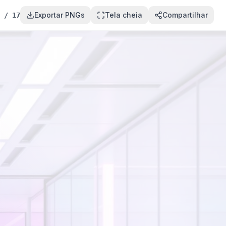
Exportar PNGs
Tela cheia
Compartilhar
/
17