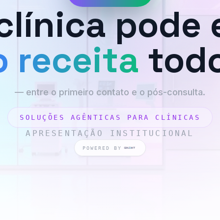
clínica pode 
 receita
todo
— entre o primeiro contato e o pós-consulta.
SOLUÇÕES AGÊNTICAS PARA CLÍNICAS
APRESENTAÇÃO INSTITUCIONAL
POWERED BY